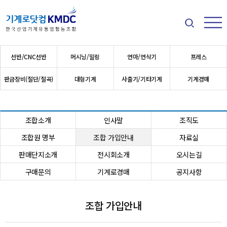
검색
메뉴
메인 메뉴
선반/CNC선반
머시닝/밀링
연마/연삭기
프레스
판금장비(절단/절곡)
대형기계
사출기/기타기계
기계경매
조합소개
인사말
조직도
조합원 명부
조합 가입안내
자료실
판매단지소개
전시회소개
오시는길
구매문의
기계로경매
공지사항
조합 가입안내