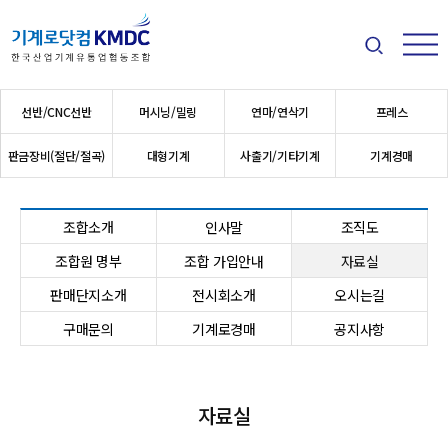
검색
메뉴
메인 메뉴
선반/CNC선반
머시닝/밀링
연마/연삭기
프레스
판금장비(절단/절곡)
대형기계
사출기/기타기계
기계경매
조합소개
인사말
조직도
조합원 명부
조합 가입안내
자료실
판매단지소개
전시회소개
오시는길
구매문의
기계로경매
공지사항
자료실