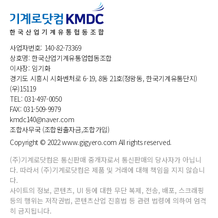
사업자번호: 140-82-73369
상호명: 한국산업기계유통업협동조합
이사장: 임기화
경기도 시흥시 시화벤처로 6-19, 8동 21호(정왕동, 한국기계유통단지)
(우)15119
TEL: 031-497-0050
FAX: 031-509-9979
kmdc140@naver.com
조합사무국 (조합원출자금,조합가입)
Copyright © 2022 www.gigyero.com All rights reserved.
(주)기계로닷컴은 통신판매 중개자로서 통신판매의 당사자가 아닙니
다. 따라서 (주)기계로닷컴은 제품 및 거래에 대해 책임을 지지 않습니
다.
사이트의 정보, 콘텐츠, UI 등에 대한 무단 복제, 전송, 배포, 스크래핑
등의 행위는 저작권법, 콘텐츠산업 진흥법 등 관련 법령에 의하여 엄격
히 금지됩니다.