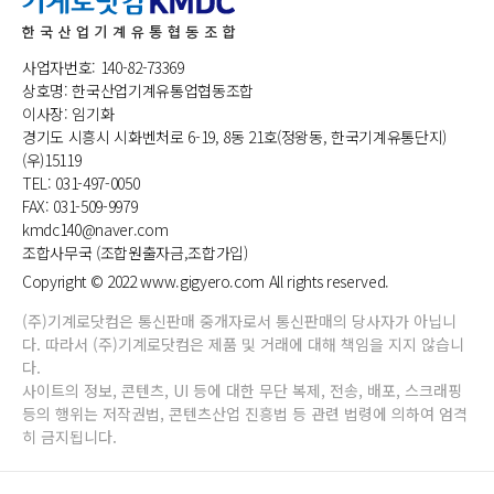
사업자번호: 140-82-73369
상호명: 한국산업기계유통업협동조합
이사장: 임기화
경기도 시흥시 시화벤처로 6-19, 8동 21호(정왕동, 한국기계유통단지)
(우)15119
TEL: 031-497-0050
FAX: 031-509-9979
kmdc140@naver.com
조합사무국 (조합원출자금,조합가입)
Copyright © 2022 www.gigyero.com All rights reserved.
(주)기계로닷컴은 통신판매 중개자로서 통신판매의 당사자가 아닙니
다. 따라서 (주)기계로닷컴은 제품 및 거래에 대해 책임을 지지 않습니
다.
사이트의 정보, 콘텐츠, UI 등에 대한 무단 복제, 전송, 배포, 스크래핑
등의 행위는 저작권법, 콘텐츠산업 진흥법 등 관련 법령에 의하여 엄격
히 금지됩니다.