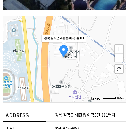
경북 칠곡군 왜관읍 아곡5길 111
100m
ADDRESS
경북 칠곡군 왜관읍 아곡5길 111번지
TEL
12동 2층
054-973-9997