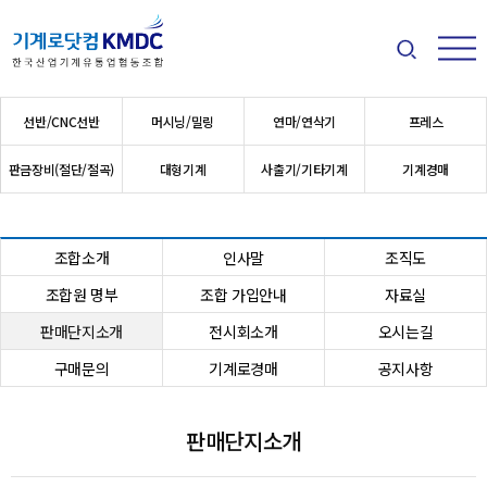
검색
메뉴
메인 메뉴
선반/CNC선반
머시닝/밀링
연마/연삭기
프레스
판금장비(절단/절곡)
대형기계
사출기/기타기계
기계경매
조합소개
인사말
조직도
조합원 명부
조합 가입안내
자료실
판매단지소개
전시회소개
오시는길
구매문의
기계로경매
공지사항
판매단지소개