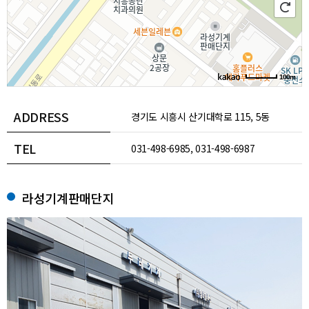
100m
ADDRESS
경기도 시흥시 산기대학로 115, 5동
TEL
103호(정왕동, 시화공작기계단)
031-498-6985, 031-498-6987
라성기계판매단지