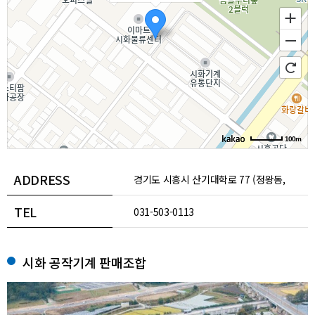
100m
ADDRESS
경기도 시흥시 산기대학로 77 (정왕동,
TEL
시화기계유통단지조합) 12동 314호
031-503-0113
시화 공작기계 판매조합