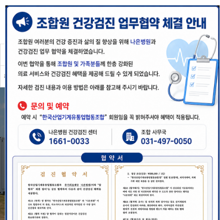
검색
메뉴
메인 메뉴
선반/CNC선반
머시닝/밀링
연마/연삭기
프레스
판금장비(절단/절곡)
대형기계
사출기/기타기계
기계경매