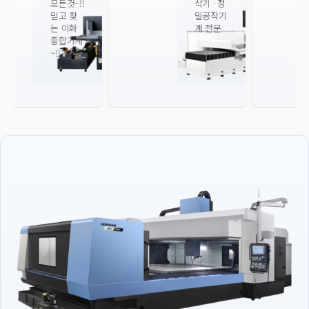
삭기 · 정
모든것~!!
밀공작기
믿고 찾
계 전문
는 이화
종합기계
~!!