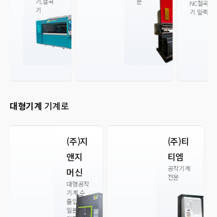
문
NC절곡기/유압식CNC절곡
기 일렉트로닉CNC절곡기
대형기계
기계로
(주)티
(주)지
티엠
앤지
공작기계
머신
전문
대형공작
기계 수
출입
일본 수