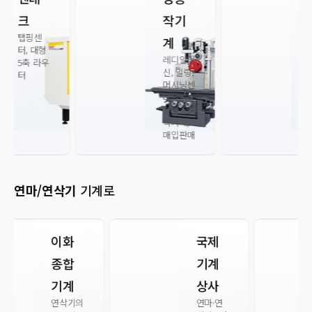
밀링, 레
작기
디알 전
계
문
레디알머
신, 밀링,
머시닝센
타. CNC
선반, 공
작기계,
매입판매
연마/연삭기
기계로
국제
이화
기계
종합
상사
기계
연마·연
연삭기의