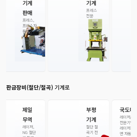
기계
진프
프레스
레스
전문
중고프레
스 매매,
프레스
A/S,
신규 프
레스 설
치,
프레스
이동설치
전문
판금장비(절단/절곡)
기계로
부평
국도머신
레이저/절곡기/절단기 제조
기계
전문기업!
절단 절
레이저커팅머신/판넬밴더(4
곡기 전
면 자동절곡기) 하이브리드C