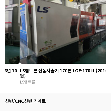
0
LS엠트론 전동사출기 170톤 LGE-170Ⅱ (2016년 9
한
월)
1
LS엠트론
한
선반/CNC선반
기계로