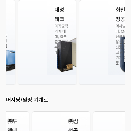
대성
화천
테크
정공
마작공작
머시닝센
기계 매
터, CNC
매, 일본
선반,범
중고기계
용선반
수입 판
신품, 중
매
고 공작
기계 전
문
머시닝/밀링
기계로
㈜삼
비에
성공
스텍