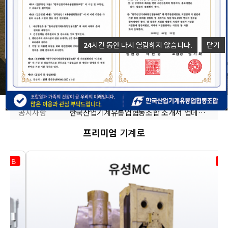
24
시간 동안 다시 열람하지 않습니다.
닫기
인도기계 유통업체와 「대한민국 중고기계 및 신품공작기계·산업기계의 인도 시장 수출 협력」양해각서(MOU) 체결!!
공지사항
한국산업기계유통업혐동조합 소개서 업데이트 자료
나은병원 건강검진 협약 체결 안내
프리미엄
기계로
B
B